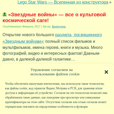
Lego Star Wars — Вселенная из конструктора
»
«Звездные войны» — все о культовой
космической саге!
Опубликовано
Февраль 2017
|
Автор:
Валентина
раздела, посвященного
Открытие нового большого
«Звездным войнам»
: полный список фильмов и
мультфильмов, имена героев, книги и музыка. Много
фотографий, видео и интересных фактов! Давным-
давно, в далекой-далекой галактике…
Рубрика:
Новости
Управление согласием на
использование файлов cookie
Чтобы обеспечить наилучшие впечатления, мы используем такие технологии,
как файлы cookie, код сервисов Яндекс.Метрика и РСЯ, для хранения и/или
доступа к информации об устройстве. Согласие на эти технологии позволит нам
обрабатывать такие данные, как поведение при просмотре или уникальные
идентификаторы на этом сайте. Отсутствие согласия или отзыв согласия может
отрицательно повлиять на определенные особенности и функции.
Главная
|
Фото
|
Экскурсии
|
Всякая всячина
|
Детский клуб
|
Хобби-клуб
|
Живая