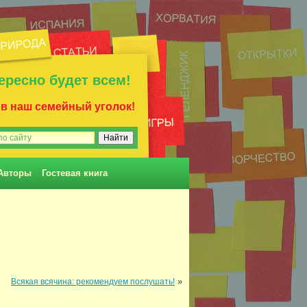
ересно будет всем!
 в наш семейный уголок!
Авторы
Гостевая книга
»
Всякая всячина: рекомендуем послушать!