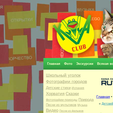
Главная
Фото
Экскурсии
Всякая в
Школьный уголок
Фотографии городов
Детские стихи
Испания
Хорватия
Сказки
Главная
Природа
Фотографии природы
«
Детский
Песни из мультиков
Музыка
Видео
Песни из фильмов