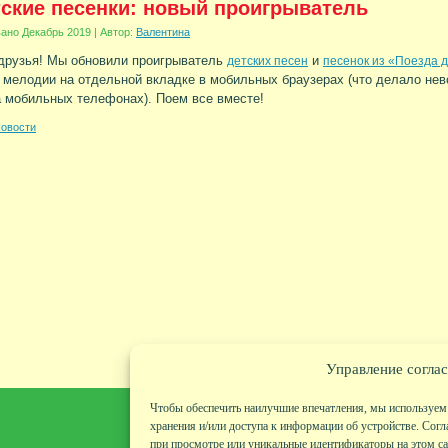
ские песенки: новый проигрыватель
вано
Декабрь 2019
|
Автор:
Валентина
друзья! Мы обновили проигрыватель
и
детских песен
песенок из «Поезда 
 мелодии на отдельной вкладке в мобильных браузерах (что делало н
а мобильных телефонах). Поем все вместе!
овости
Управление соглас
Чтобы обеспечить наилучшие впечатления, мы используем 
хранения и/или доступа к информации об устройстве. Согл
при просмотре или уникальные идентификаторы на этом сай