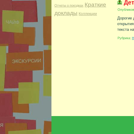
Дет
Краткие
Отчеты о поездках
Опублико
доклады
Коллекции
Дорогие 
открытия
текста н
Рубрика:
Н