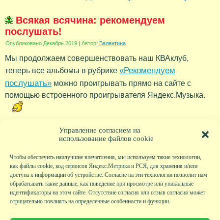
Всякая всячина: рекомендуем
послушать!
Опубликовано
Декабрь 2019
|
Автор:
Валентина
Мы продолжаем совершенствовать наш КВАклуб,
«Рекомендуем
теперь все альбомы в рубрике
послушать»
можно проигрывать прямо на сайте с
помощью встроенного проигрывателя Яндекс.Музыка.
Рубрика:
Новости
Управление согласием на
использование файлов cookie
Чтобы обеспечить наилучшие впечатления, мы используем такие технологии,
как файлы cookie, код сервисов Яндекс.Метрика и РСЯ, для хранения и/или
доступа к информации об устройстве. Согласие на эти технологии позволит нам
обрабатывать такие данные, как поведение при просмотре или уникальные
идентификаторы на этом сайте. Отсутствие согласия или отзыв согласия может
отрицательно повлиять на определенные особенности и функции.
Главная
|
Фото
|
Экскурсии
|
Всякая всячина
|
Детский клуб
|
Хобби-клуб
|
Живая