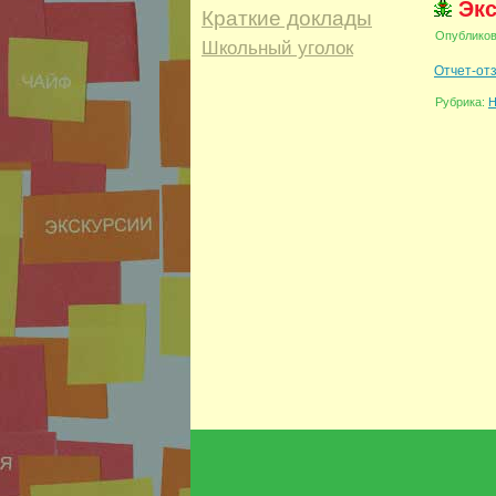
Экс
Краткие доклады
Опублико
Школьный уголок
Отчет-отз
Рубрика:
Н