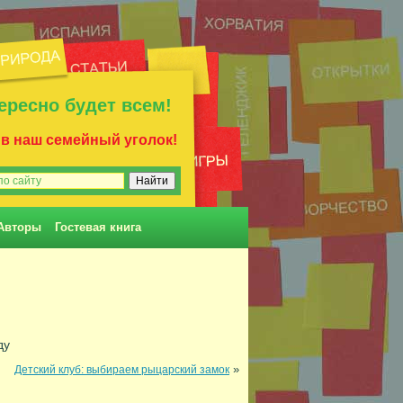
ересно будет всем!
 в наш семейный уголок!
Авторы
Гостевая книга
ду
»
Детский клуб: выбираем рыцарский замок