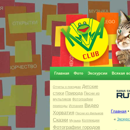
Главная
Фото
Экскурсии
Всякая в
Детские
Отчеты о поездках
стихи
Природа
Песни из
мультиков
Фотографии
Видео
природы
Испания
Главная
Хорватия
Песни из фильмов
«
Сказки
Экскурс
Коллекции
Музыка
Фотографии городов