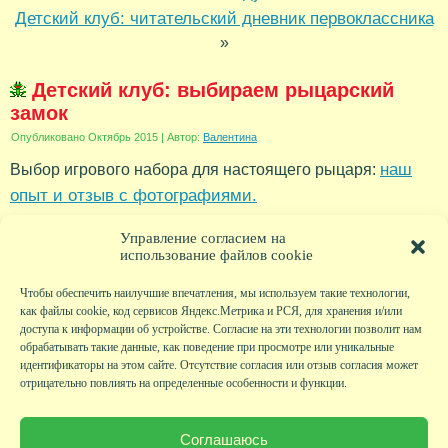
Детский клуб: читательский дневник первоклассника
»
Детский клуб: выбираем рыцарский
замок
Опубликовано
Октябрь 2015
|
Автор:
Валентина
наш
Выбор игрового набора для настоящего рыцаря:
опыт и отзыв с фотографиями.
Рубрика:
Новости
Управление согласием на
использование файлов cookie
Чтобы обеспечить наилучшие впечатления, мы используем такие технологии,
как файлы cookie, код сервисов Яндекс.Метрика и РСЯ, для хранения и/или
доступа к информации об устройстве. Согласие на эти технологии позволит нам
обрабатывать такие данные, как поведение при просмотре или уникальные
идентификаторы на этом сайте. Отсутствие согласия или отзыв согласия может
отрицательно повлиять на определенные особенности и функции.
Главная
|
Фото
|
Экскурсии
|
Всякая всячина
|
Детский клуб
|
Хобби-клуб
|
Живая
страничка
|
Новости
|
Авторы
|
Гостевая книга
|
Контакты
|
Друзья сайта
|
Карта
Соглашаюсь