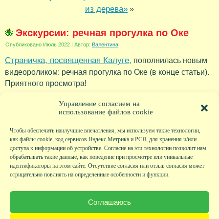
из дерева»
»
Экскурсии: речная прогулка по Оке
Опубликовано
Июль 2022
|
Автор:
Валентина
Страничка, посвященная Калуге,
пополнилась новым
видеороликом: речная прогулка по Оке (в конце статьи).
Приятного просмотра!
Рубрика:
Новости
Управление согласием на
использование файлов cookie
Чтобы обеспечить наилучшие впечатления, мы используем такие технологии,
как файлы cookie, код сервисов Яндекс.Метрика и РСЯ, для хранения и/или
доступа к информации об устройстве. Согласие на эти технологии позволит нам
обрабатывать такие данные, как поведение при просмотре или уникальные
идентификаторы на этом сайте. Отсутствие согласия или отзыв согласия может
отрицательно повлиять на определенные особенности и функции.
Главная
|
Фото
|
Экскурсии
|
Всякая всячина
|
Детский клуб
|
Хобби-клуб
|
Живая
страничка
|
Новости
|
Авторы
|
Гостевая книга
|
Контакты
|
Друзья сайта
|
Карта
Соглашаюсь
сайта
© KVAclub.ru, 2008-2026. Все права защищены.