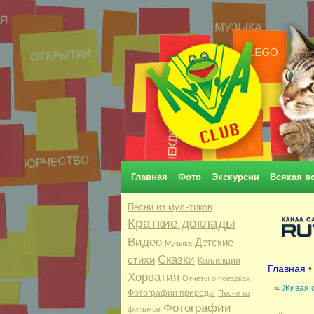
Главная
Фото
Экскурсии
Всякая в
Песни из мультиков
Краткие доклады
Видео
Детские
Музыка
Сказки
стихи
Коллекции
Главная
Хорватия
Отчеты о поездках
«
Живая с
Фотографии природы
Песни из
Фотографии
фильмов