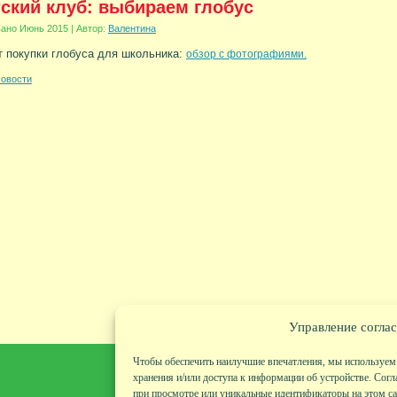
ский клуб: выбираем глобус
вано
Июнь 2015
|
Автор:
Валентина
 покупки глобуса для школьника:
обзор с фотографиями.
овости
Управление соглас
Чтобы обеспечить наилучшие впечатления, мы используем 
хранения и/или доступа к информации об устройстве. Согл
при просмотре или уникальные идентификаторы на этом сай