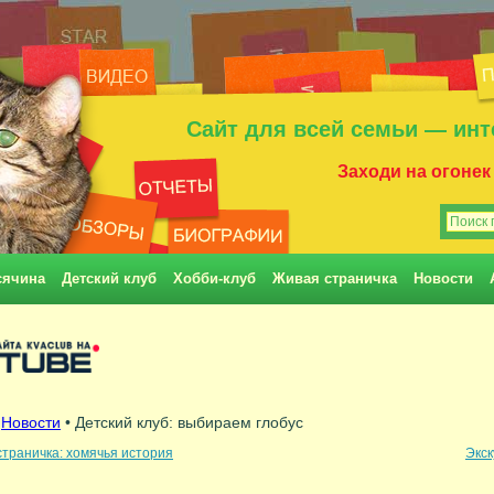
Сайт для всей семьи — инт
Заходи на огонек
сячина
Детский клуб
Хобби-клуб
Живая страничка
Новости
•
Новости
• Детский клуб: выбираем глобус
траничка: хомячья история
Экск