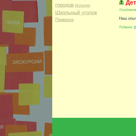
Дет
городов
Испания
Опублико
Школьный уголок
Наш опыт
Природа
Рубрика:
Н