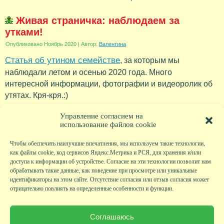
Живая страничка: наблюдаем за
утками!
Опубликовано
Ноябрь 2020
|
Автор:
Валентина
Статья об утином семействе
, за которым мы
наблюдали летом и осенью 2020 года. Много
интересной информации, фотографии и видеоролик об
утятах. Кря-кря.:)
Рубрика:
Новости
Управление согласием на
использование файлов cookie
Чтобы обеспечить наилучшие впечатления, мы используем такие технологии,
как файлы cookie, код сервисов Яндекс.Метрика и РСЯ, для хранения и/или
доступа к информации об устройстве. Согласие на эти технологии позволит нам
обрабатывать такие данные, как поведение при просмотре или уникальные
идентификаторы на этом сайте. Отсутствие согласия или отзыв согласия может
отрицательно повлиять на определенные особенности и функции.
Главная
|
Фото
|
Экскурсии
|
Всякая всячина
|
Детский клуб
|
Хобби-клуб
|
Живая
страничка
|
Новости
|
Авторы
|
Гостевая книга
|
Контакты
|
Друзья сайта
|
Карта
Соглашаюсь
сайта