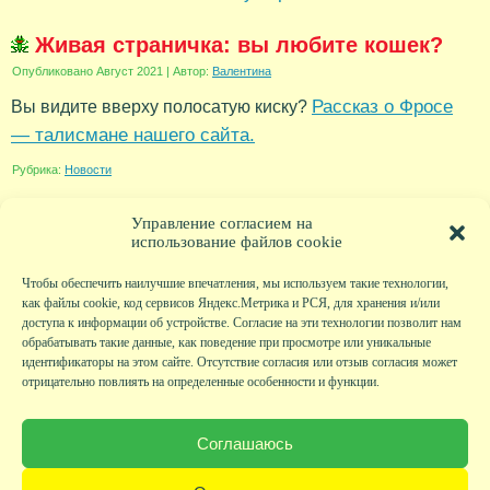
Живая страничка: вы любите кошек?
Опубликовано
Август 2021
|
Автор:
Валентина
Рассказ о Фросе
Вы видите вверху полосатую киску?
— талисмане нашего сайта.
Рубрика:
Новости
Управление согласием на
использование файлов cookie
Чтобы обеспечить наилучшие впечатления, мы используем такие технологии,
как файлы cookie, код сервисов Яндекс.Метрика и РСЯ, для хранения и/или
доступа к информации об устройстве. Согласие на эти технологии позволит нам
обрабатывать такие данные, как поведение при просмотре или уникальные
идентификаторы на этом сайте. Отсутствие согласия или отзыв согласия может
отрицательно повлиять на определенные особенности и функции.
Главная
|
Фото
|
Экскурсии
|
Всякая всячина
|
Детский клуб
|
Хобби-клуб
|
Живая
страничка
|
Новости
|
Авторы
|
Гостевая книга
|
Контакты
|
Друзья сайта
|
Карта
Соглашаюсь
сайта
© KVAclub.ru, 2008-2026. Все права защищены.