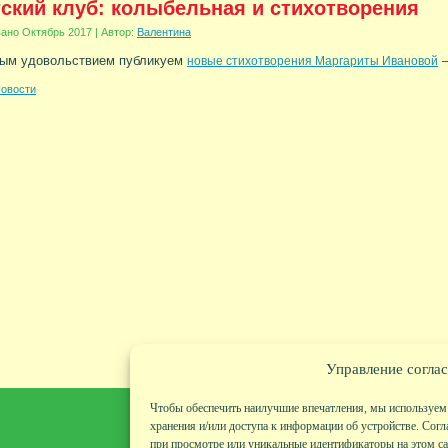
ский клуб: колыбельная и стихотворения
вано
Октябрь 2017
|
Автор:
Валентина
ным удовольствием публикуем
—
новые стихотворения Маргариты Ивановой
овости
Управление соглас
Чтобы обеспечить наилучшие впечатления, мы используем 
хранения и/или доступа к информации об устройстве. Согл
при просмотре или уникальные идентификаторы на этом сай