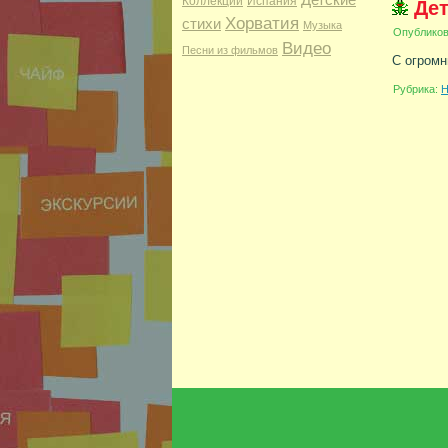
Коллекции
Испания
Дет
Хорватия
стихи
Музыка
Опублико
Видео
Песни из фильмов
С огром
Рубрика:
Н