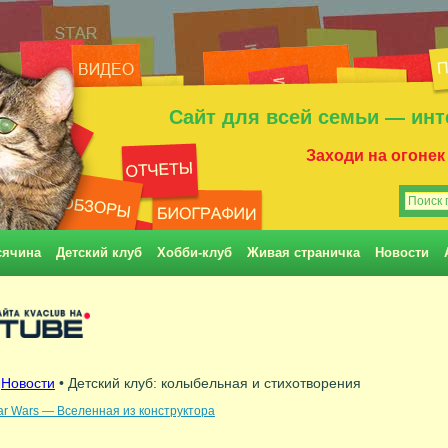
Сайт для всей семьи — инт
Заходи на огонек
сячина
Детский клуб
Хобби-клуб
Живая страничка
Новости
•
Новости
• Детский клуб: колыбельная и стихотворения
ar Wars — Вселенная из конструктора