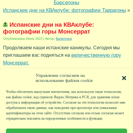
Барселоны
Испанские дни на КВАклубе: фотографии Таррагоны
»
Испанские дни на КВАклубе:
фотографии горы Монсеррат
Опубликовано
Июнь 2023
|
Автор:
Валентина
Продолжаем наши испанские каникулы. Сегодня мы
величественную гору
приглашаем вас подняться на
Монсеррат.
Рубрика:
Новости
Управление согласием на
использование файлов cookie
Чтобы обеспечить наилучшие впечатления, мы используем такие технологии,
как файлы cookie, код сервисов Яндекс.Метрика и РСЯ, для хранения и/или
доступа к информации об устройстве. Согласие на эти технологии позволит нам
обрабатывать такие данные, как поведение при просмотре или уникальные
идентификаторы на этом сайте. Отсутствие согласия или отзыв согласия может
отрицательно повлиять на определенные особенности и функции.
Главная
|
Фото
|
Экскурсии
|
Всякая всячина
|
Детский клуб
|
Хобби-клуб
|
Живая
страничка
|
Новости
|
Авторы
|
Гостевая книга
|
Контакты
|
Друзья сайта
|
Карта