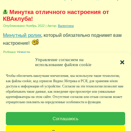
Минутка отличного настроения от
КВАклуба!
Опубликовано
Ноябрь 2022
|
Автор:
Валентина
Минутный ролик
, который обязательно поднимет вам
настроение!
Рубрика:
Новости
Управление согласием на
использование файлов cookie
Чтобы обеспечить наилучшие впечатления, мы используем такие технологии,
как файлы cookie, код сервисов Яндекс.Метрика и РСЯ, для хранения и/или
доступа к информации об устройстве. Согласие на эти технологии позволит нам
обрабатывать такие данные, как поведение при просмотре или уникальные
идентификаторы на этом сайте. Отсутствие согласия или отзыв согласия может
отрицательно повлиять на определенные особенности и функции.
Главная
|
Фото
|
Экскурсии
|
Всякая всячина
|
Детский клуб
|
Хобби-клуб
|
Живая
страничка
|
Новости
|
Авторы
|
Гостевая книга
|
Контакты
|
Друзья сайта
|
Карта
Соглашаюсь
сайта
© KVAclub.ru, 2008-2026. Все права защищены.