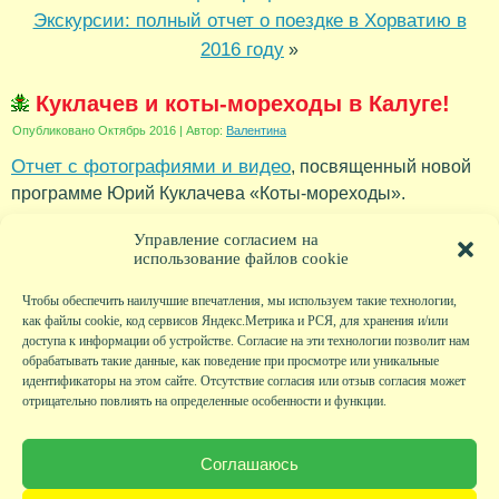
Экскурсии: полный отчет о поездке в Хорватию в
2016 году
»
Куклачев и коты-мореходы в Калуге!
Опубликовано
Октябрь 2016
|
Автор:
Валентина
Отчет с фотографиями и видео
, посвященный новой
программе Юрий Куклачева «Коты-мореходы».
Рубрика:
Новости
Управление согласием на
использование файлов cookie
Чтобы обеспечить наилучшие впечатления, мы используем такие технологии,
как файлы cookie, код сервисов Яндекс.Метрика и РСЯ, для хранения и/или
доступа к информации об устройстве. Согласие на эти технологии позволит нам
обрабатывать такие данные, как поведение при просмотре или уникальные
идентификаторы на этом сайте. Отсутствие согласия или отзыв согласия может
отрицательно повлиять на определенные особенности и функции.
Главная
|
Фото
|
Экскурсии
|
Всякая всячина
|
Детский клуб
|
Хобби-клуб
|
Живая
страничка
|
Новости
|
Авторы
|
Гостевая книга
|
Контакты
|
Друзья сайта
|
Карта
Соглашаюсь
сайта