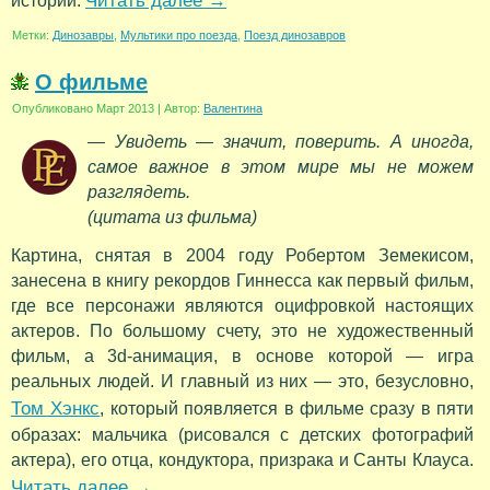
Читать далее
→
истории.
Метки:
Динозавры
,
Мультики про поезда
,
Поезд динозавров
О фильме
Опубликовано
Март 2013
|
Автор:
Валентина
— Увидеть — значит, поверить. А иногда,
самое важное в этом мире мы не можем
разглядеть.
(цитата из фильма)
Картина, снятая в 2004 году Робертом Земекисом,
занесена в книгу рекордов Гиннесса как первый фильм,
где все персонажи являются оцифровкой настоящих
актеров. По большому счету, это не художественный
фильм, а 3d-анимация, в основе которой — игра
реальных людей. И главный из них — это, безусловно,
Том Хэнкс
, который появляется в фильме сразу в пяти
образах: мальчика (рисовался с детских фотографий
актера), его отца, кондуктора, призрака и Санты Клауса.
Читать далее
→