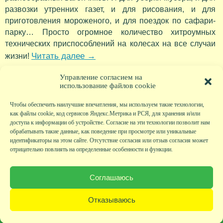
развозки утренних газет, и для рисования, и для
приготовления мороженого, и для поездок по сафари-
парку… Просто огромное количество хитроумных
технических приспособлений на колесах на все случаи
Читать далее
→
жизни!
Метки:
Мультики про поезда
,
Чаггингтон
Управление согласием на
использование файлов cookie
Чтобы обеспечить наилучшие впечатления, мы используем такие технологии,
как файлы cookie, код сервисов Яндекс.Метрика и РСЯ, для хранения и/или
доступа к информации об устройстве. Согласие на эти технологии позволит нам
обрабатывать такие данные, как поведение при просмотре или уникальные
идентификаторы на этом сайте. Отсутствие согласия или отзыв согласия может
отрицательно повлиять на определенные особенности и функции.
Главная
|
Фото
|
Экскурсии
|
Всякая всячина
|
Детский клуб
|
Хобби-клуб
|
Живая
страничка
|
Новости
|
Авторы
|
Гостевая книга
|
Контакты
|
Друзья сайта
|
Карта
Соглашаюсь
сайта
© KVAclub.ru, 2008-2026. Все права защищены.
Отказываюсь
Политика безопасности
При любом использовании материалов активная ссылка на сайт KVAclub.ru