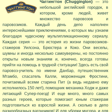
Чаггингтон (Chuggington)
— это
небольшой английский городок, в
котором, кроме людей, живет
множество паровозов и
паровозиков. Каждый день депо наполнен
интереснейшими приключениями, о которых мы узнаем
благодаря чудесному мультипликационному сериалу.
Каждая серия — это история из жизни паровозиков-
стажеров Уилсона, Брюстера и Коко. Они веселы,
шумны и иногда несколько самоуверены, но постоянно
открыты новым знаниям и, конечно, всегда готовы
прийти на помощь в трудной ституации! Здесь есть свой
паровоз-учитель по имени Данбар, путешественник
Мтамбо, спасатель Калли, мороженщик Фростини,
почитаемый всеми старина Пит (а ведь недавно ему
исполнилось 150 лет!), помощник механика Ходж и даже
летающий Супер-поезд! И еще много, много самых
разных героев, которые помогают юным стажерам
подготовиться ко взрослой жизни. А сколько в депо
разнообразных вагончиков! И для уборки мусора, и для