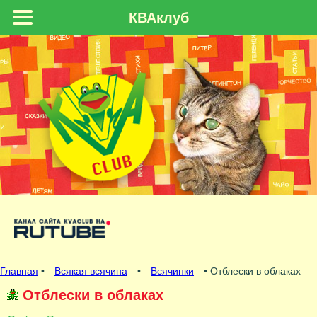
КВАклуб
Главная
•
Всякая всячина
•
Всячинки
• Отблески в облаках
Отблески в облаках