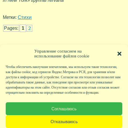
in New York» группы Nirvana
Стихи
Метки:
2
Pages:
1
Управление согласием на
использование файлов cookie
Чтобы обеспечить наилучшие впечатления, мы используем такие технологии,
как файлы cookie, код сервисов Яндекс.Метрика и РСЯ, для хранения и/или
доступа к информации об устройстве. Согласие на эти технологии позволит нам
обрабатывать такие данные, как поведение при просмотре или уникальные
идентификаторы на этом сайте. Отсутствие согласия или отзыв согласия может
отрицательно повлиять на определенные особенности и функции.
Главная
|
Фото
|
Экскурсии
|
Всякая всячина
|
Детский клуб
|
Хобби-клуб
|
Живая
страничка
|
Новости
|
Авторы
|
Гостевая книга
|
Контакты
|
Друзья сайта
|
Карта
Соглашаюсь
сайта
© KVAclub.ru, 2008-2026. Все права защищены.
Отказываюсь
Политика безопасности