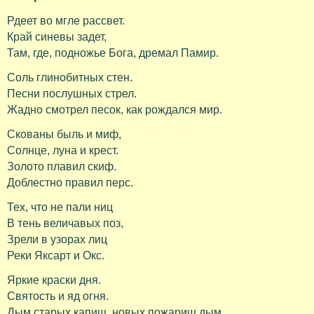
Рдеет во мгле рассвет.
Край синевы задет,
Там, где, подножье Бога, дремал Памир.
Соль глинобитных стен.
Песни послушных стрел.
Жадно смотрел песок, как рождался мир.
Скованы быль и миф,
Солнце, луна и крест.
Золото плавил скиф.
Доблестно правил перс.
Тех, что не пали ниц
В тень величавых поз,
Зрели в узорах лиц
Реки Яксарт и Окс.
Яркие краски дня.
Святость и яд огня.
Дым старых капищ, новых пожарищ дым.