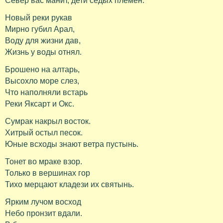
Север вас манит, дети седых племен.
Новый реки рукав
Мирно губил Арал,
Воду для жизни дав,
Жизнь у воды отнял.
Брошено на алтарь,
Высохло море слез,
Что наполняли встарь
Реки Яксарт и Окс.
Сумрак накрыл восток.
Хитрый остыл песок.
Юные всходы знают ветра пустынь.
Тонет во мраке взор.
Только в вершинах гор
Тихо мерцают кладези их святынь.
Ярким лучом восход
Небо пронзит вдали.