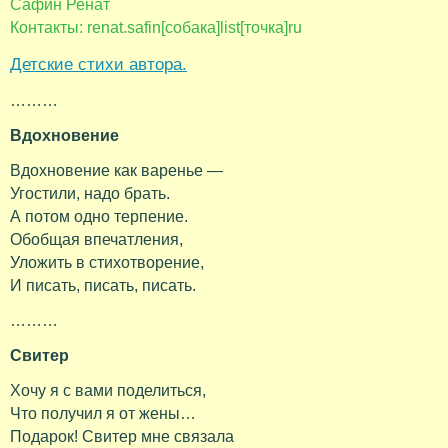
Сафин Ренат
Контакты: renat.safin[собака]list[точка]ru
Детские стихи автора.
………
Вдохновение
Вдохновение как варенье —
Угостили, надо брать.
А потом одно терпение.
Обобщая впечатления,
Уложить в стихотворение,
И писать, писать, писать.
………
Свитер
Хочу я с вами поделиться,
Что получил я от жены…
Подарок! Свитер мне связала