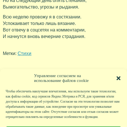
Но на следующий день опять стенания,
Вымогательство, угрозы и рыдания.
Всю неделю провожу я в состязании.
Успокаивает только лишь вязание.
Вот отвечу в соцсетях на комментарии,
И начнутся вновь вечерние страдания.
Стихи
Метки:
Управление согласием на
использование файлов cookie
Чтобы обеспечить наилучшие впечатления, мы используем такие технологии,
как файлы cookie, код сервисов Яндекс.Метрика и РСЯ, для хранения и/или
доступа к информации об устройстве. Согласие на эти технологии позволит нам
обрабатывать такие данные, как поведение при просмотре или уникальные
идентификаторы на этом сайте. Отсутствие согласия или отзыв согласия может
отрицательно повлиять на определенные особенности и функции.
Главная
|
Фото
|
Экскурсии
|
Всякая всячина
|
Детский клуб
|
Хобби-клуб
|
Живая