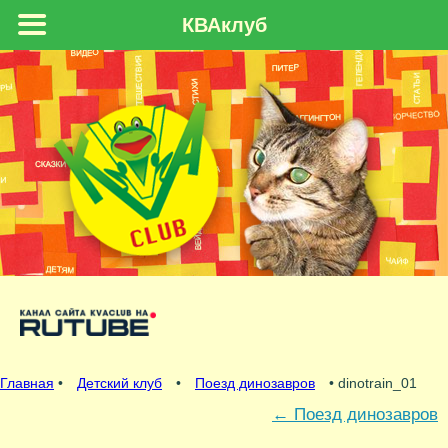
КВАклуб
Главная
•
Детский клуб
•
Поезд динозавров
• dinotrain_01
←
Поезд динозавров