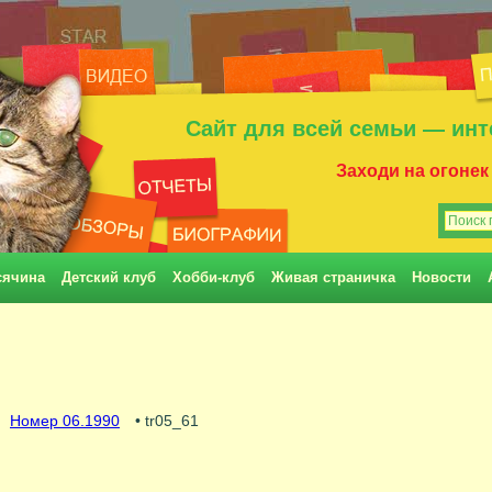
Сайт для всей семьи — инт
Заходи на огонек
сячина
Детский клуб
Хобби-клуб
Живая страничка
Новости
Номер 06.1990
• tr05_61