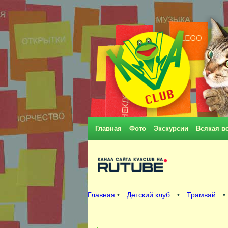
Главная
Фото
Экскурсии
Всякая в
Главная
•
Детский клуб
•
Трамвай
•