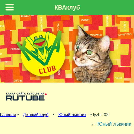
КВАклуб
Главная
•
Детский клуб
•
Юный лыжник
• lyzhi_02
←
Юный лыжник