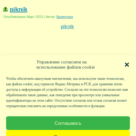
piknik
Опубликовано
Март 2013
|
Автор:
Валентина
piknik
Управление согласием на
использование файлов cookie
Чтобы обеспечить наилучшие впечатления, мы используем такие технологии,
как файлы cookie, код сервисов Яндекс.Метрика и РСЯ, для хранения и/или
доступа к информации об устройстве. Согласие на эти технологии позволит нам
обрабатывать такие данные, как поведение при просмотре или уникальные
идентификаторы на этом сайте. Отсутствие согласия или отзыв согласия может
отрицательно повлиять на определенные особенности и функции.
Главная
|
Фото
|
Экскурсии
|
Всякая всячина
|
Детский клуб
|
Хобби-клуб
|
Живая
страничка
|
Новости
|
Авторы
|
Гостевая книга
|
Контакты
|
Друзья сайта
|
Карта
Соглашаюсь
сайта
© KVAclub.ru, 2008-2026. Все права защищены.