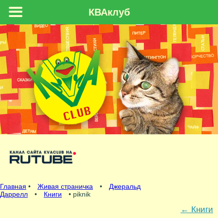
КВАклуб
Главная
•
Живая страничка
•
Джеральд
Даррелл
•
Книги
• piknik
←
Книги