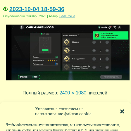
2023-10-04 18-59-36
Опубликовано
Октябрь 2023
|
Автор:
Валентина
2400 × 1080
Полный размер:
пикселей
2023-10-04 19-00-43
2023-10-04 18-59-28
»
«
Управление согласием на
использование файлов cookie
Чтобы обеспечить наилучшие впечатления, мы используем такие технологии,
как файлы cookie, код сервисов Яндекс.Метрика и РСЯ, для хранения и/или