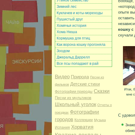
Утиное семейство
Вообще, 
«котород
Зимний лес
опыте в
Куклачев и коты-мореходы
оставить
Пушистый друг
независи
Хомячья история
кошку с
Хома Нюша
скучали 
Кормушка для птиц
Как ворона кошку прогоняла
Зоодом
Джеральд Даррелл
Все псы попадают в рай
Видео
Природа
Песни из
Детские стихи
фильмов
Итак, 
Сказки
Фотографии природы
мне с
Песни из мультиков
Школьный уголок
Отчеты о
Фотографии
поездках
С удовол
городов
Коллекции
Музыка
Знако
Хорватия
Испания
обнюх
Краткие доклады