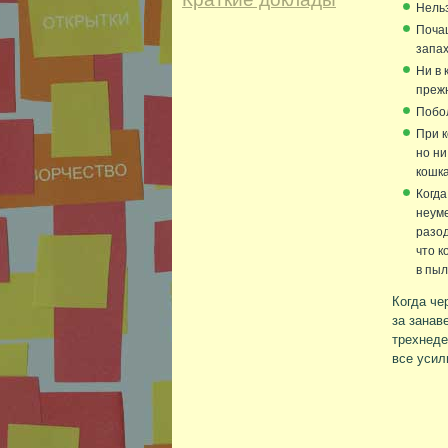
Нельз
Почащ
запах
Ни в 
прежн
Побол
При к
но ни
кошка
Когда
неуме
разод
что к
в пыл
Когда че
за занав
трехнеде
все усил