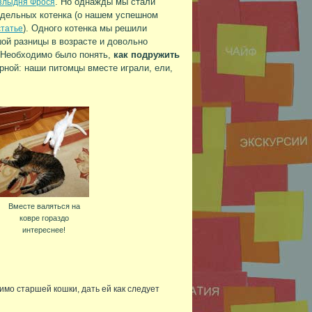
. Но однажды мы стали
 злыдня Фрося
едельных котенка (о нашем успешном
). Одного котенка мы решили
статье
ой разницы в возрасте и довольно
. Необходимо было понять,
как подружить
рной: наши питомцы вместе играли, ели,
Вместе валяться на
ковре гораздо
интереснее!
имо старшей кошки, дать ей как следует