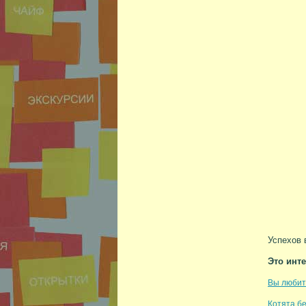
Успехов 
Это инт
Вы любит
Котята бе