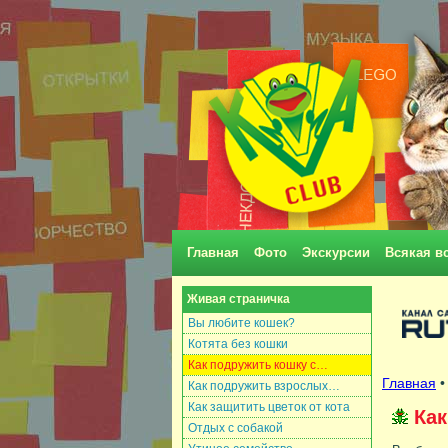
Главная
Фото
Экскурсии
Всякая в
Живая страничка
Вы любите кошек?
Котята без кошки
Как подружить кошку с…
Главная
Как подружить взрослых…
Как защитить цветок от кота
Как
Отдых с собакой