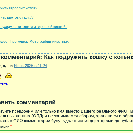
ужить взрослых котов?
ить цветок от кота?
 уходу за котенком и взрослой кошкой.
,
,
идео
Про кошек
Фотографии животных
комментарий: Как подружить кошку с котен
д ад on
Июнь 2026 в 11:24
тить
авить комментарий
зуйте псевдоним или только имя вместо Вашего реального ФИО. 
альных данных (ОПД) и не занимаемся сбором, хранением и обра
ащие ФИО комментарии будут удаляться модераторами до публик
тарий
*