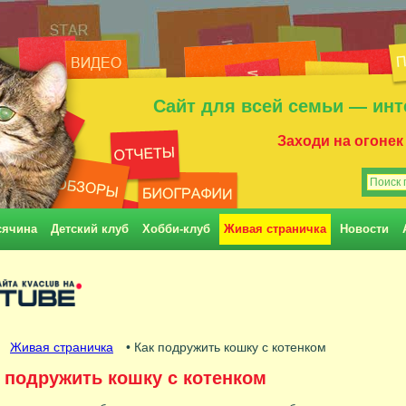
Сайт для всей семьи — инт
Заходи на огонек
сячина
Детский клуб
Хобби-клуб
Живая страничка
Новости
•
Живая страничка
• Как подружить кошку с котенком
 подружить кошку с котенком