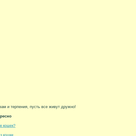
вам и терпения, пусть все живут дружно!
ересно
е кошек?
з кошки.