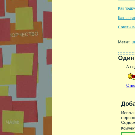
Как подр
Как защит
Советы по
Метки:
В
Один 
А по
Отве
Доб
Исполь
персон
Содерж
Коммен