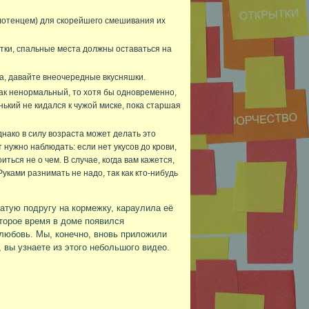
лотенцем) для скорейшего смешивания их
отки, спальные места должны оставаться на
а, давайте внеочередные вкусняшки.
как ненормальный, то хотя бы одновременно,
нький не кидался к чужой миске, пока старшая
днако в силу возраста может делать это
нужно наблюдать: если нет укусов до крови,
ься не о чем. В случае, когда вам кажется,
уками разнимать не надо, так как кто-нибудь
атую подругу на кормежку, караулила её
оторое время в доме появился
любовь. Мы, конечно, вновь приложили
 вы узнаете из этого небольшого видео.