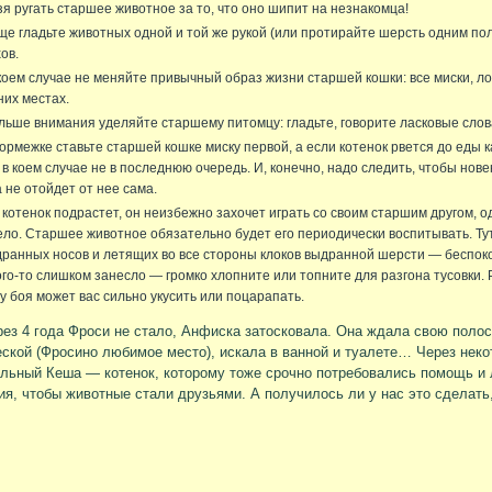
я ругать старшее животное за то, что оно шипит на незнакомца!
е гладьте животных одной и той же рукой (или протирайте шерсть одним по
ов.
коем случае не меняйте привычный образ жизни старшей кошки: все миски, л
их местах.
ьше внимания уделяйте старшему питомцу: гладьте, говорите ласковые слов
ормежке ставьте старшей кошке миску первой, а если котенок рвется до еды 
 в коем случае не в последнюю очередь. И, конечно, надо следить, чтобы нове
 не отойдет от нее сама.
 котенок подрастет, он неизбежно захочет играть со своим старшим другом, о
ло. Старшее животное обязательно будет его периодически воспитывать. Тут 
ранных носов и летящих во все стороны клоков выдранной шерсти — беспокоит
ого-то слишком занесло — громко хлопните или топните для разгона тусовки. Р
у боя может вас сильно укусить или поцарапать.
рез 4 года Фроси не стало, Анфиска затосковала. Она ждала свою полос
еской (Фросино любимое место), искала в ванной и туалете… Через нек
льный Кеша — котенок, которому тоже срочно потребовались помощь и 
ия, чтобы животные стали друзьями. А получилось ли у нас это сделать,