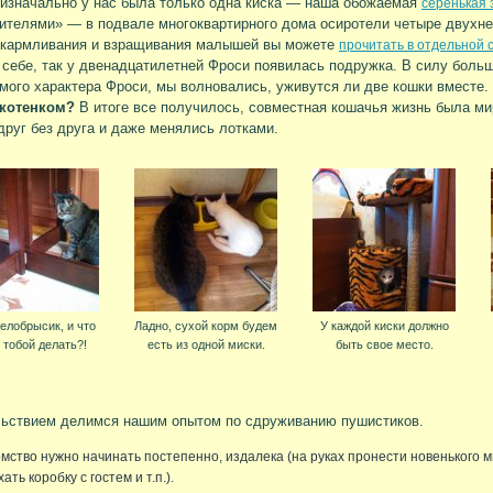
изначально у нас была только одна киска — наша обожаемая
серенькая
ителями» — в подвале многоквартирного дома осиротели четыре двухн
ыкармливания и взращивания малышей вы можете
прочитать в отдельной 
 себе, так у двенадцатилетней Фроси появилась подружка. В силу больш
мого характера Фроси, мы волновались, уживутся ли две кошки вместе
 котенком?
В итоге все получилось, совместная кошачья жизнь была ми
друг без друга и даже менялись лотками.
белобрысик, и что
Ладно, сухой корм будем
У каждой киски должно
 тобой делать?!
есть из одной миски.
быть свое место.
ьствием делимся нашим опытом по сдруживанию пушистиков.
мство нужно начинать постепенно, издалека (на руках пронести новенького м
ать коробку с гостем и т.п.).