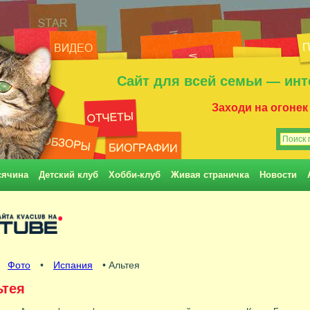
Сайт для всей семьи — инт
Заходи на огонек
сячина
Детский клуб
Хобби-клуб
Живая страничка
Новости
•
Фото
•
Испания
• Альтея
ьтея