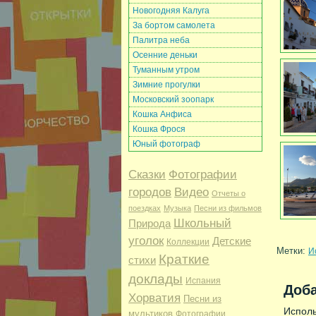
Новогодняя Калуга
За бортом самолета
Палитра неба
Осенние деньки
Туманным утром
Зимние прогулки
Московский зоопарк
Кошка Анфиса
Кошка Фрося
Юный фотограф
Сказки
Фотографии
городов
Видео
Отчеты о
поездках
Музыка
Песни из фильмов
Школьный
Природа
уголок
Детские
Коллекции
Метки:
И
Краткие
стихи
доклады
Испания
Доб
Хорватия
Песни из
Исполь
мультиков
Фотографии