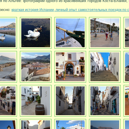
я по Альтее: фотографии одного из красивейших городов Коста-Бланки, 
ресно:
краткая история Испании, личный опыт самостоятельных поездок по с