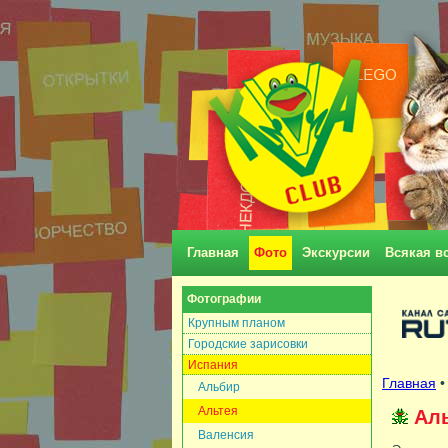
Главная
Фото
Экскурсии
Всякая в
Фотографии
Крупным планом
Городские зарисовки
Испания
Главная
Альбир
Альтея
Ал
Валенсия