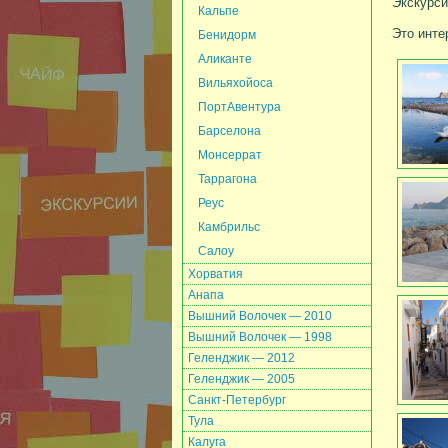
Экскурси
Кальпе
Это инте
Бенидорм
Аликанте
Вильяхойоса
ПортАвентура
Барселона
Монсеррат
Таррагона
Реус
Камбрильс
Салоу
Хорватия
Анапа
Вышний Волочек — 2010
Вышний Волочек — 1998
Геленджик — 2012
Геленджик — 2005
Санкт-Петербург
Тула
Калуга