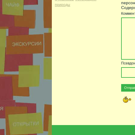
персон
природы
Содерж
Коммен
Псевдо