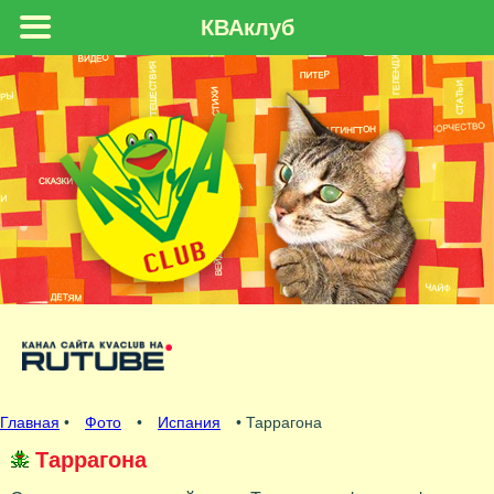
КВАклуб
Главная
•
Фото
•
Испания
• Таррагона
Таррагона