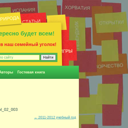
ересно будет всем!
 в наш семейный уголок!
Авторы
Гостевая книга
ol_02_003
←
2011-2012 учебный год