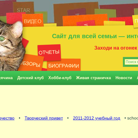
Сайт для всей семьи — инт
Заходи на огонек
сячина
Детский клуб
Хобби-клуб
Живая страничка
Новости
рчество
•
Творческий привет
•
2011-2012 учебный год
• scho