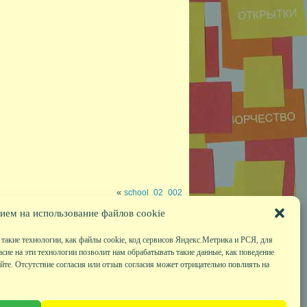
«
school_02_002
ием на использование файлов cookie
такие технологии, как файлы cookie, код сервисов Яндекс.Метрика и РСЯ, для
асие на эти технологии позволит нам обрабатывать такие данные, как поведение
те. Отсутствие согласия или отзыв согласия может отрицательно повлиять на
|
Друзья сайта
|
Карта сайта