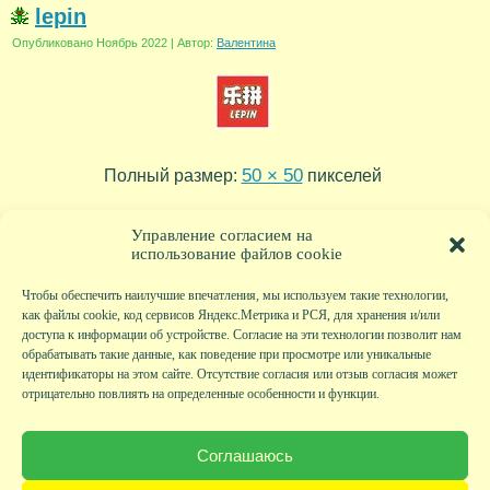
lepin
Опубликовано
Ноябрь 2022
|
Автор:
Валентина
50 × 50
Полный размер:
пикселей
ausini_logo
«
Управление согласием на
использование файлов cookie
Чтобы обеспечить наилучшие впечатления, мы используем такие технологии,
как файлы cookie, код сервисов Яндекс.Метрика и РСЯ, для хранения и/или
доступа к информации об устройстве. Согласие на эти технологии позволит нам
обрабатывать такие данные, как поведение при просмотре или уникальные
идентификаторы на этом сайте. Отсутствие согласия или отзыв согласия может
отрицательно повлиять на определенные особенности и функции.
Главная
|
Фото
|
Экскурсии
|
Всякая всячина
|
Детский клуб
|
Хобби-клуб
|
Живая
страничка
|
Новости
|
Авторы
|
Гостевая книга
|
Контакты
|
Друзья сайта
|
Карта
Соглашаюсь
сайта