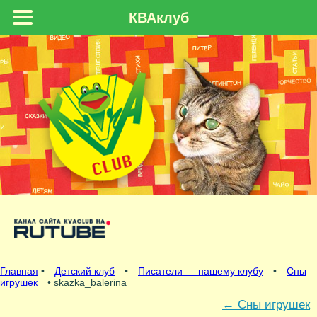
КВАклуб
Главная
•
Детский клуб
•
Писатели — нашему клубу
•
Сны
игрушек
• skazka_balerina
←
Сны игрушек