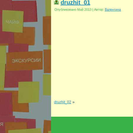
druzhit_01
Опубликовано
Май 2013
|
Автор:
Валентина
»
druzhit_02