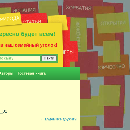
ересно будет всем!
 в наш семейный уголок!
Авторы
Гостевая книга
t_01
←
Будем все дружить!