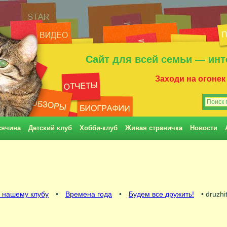
Сайт для всей семьи — инт
Заходи на огонек
сячина
Детский клуб
Хобби-клуб
Живая страничка
Новости
 нашему клубу
•
Времена года
•
Будем все дружить!
• druzhi