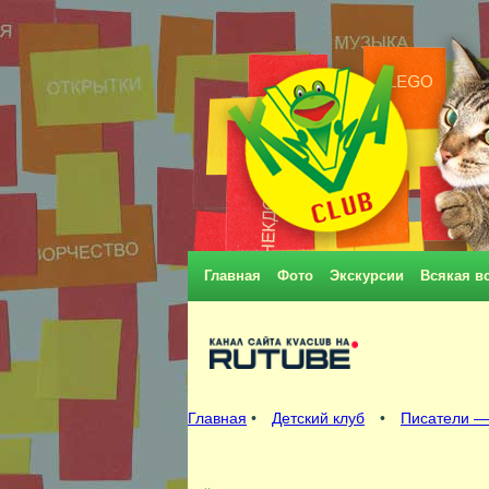
Главная
Фото
Экскурсии
Всякая в
Главная
•
Детский клуб
•
Писатели —