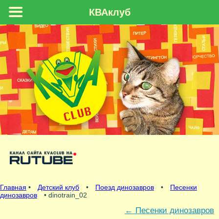
КВАклуб
Главная
•
Детский клуб
•
Поезд динозавров
•
Песенки
динозавров
• dinotrain_02
←
Песенки динозавров