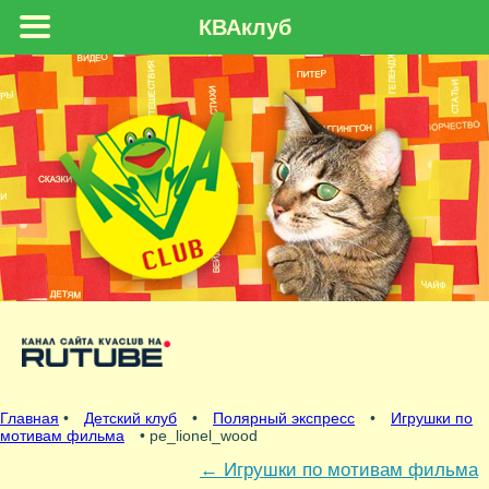
КВАклуб
Главная
•
Детский клуб
•
Полярный экспресс
•
Игрушки по
мотивам фильма
• pe_lionel_wood
←
Игрушки по мотивам фильма