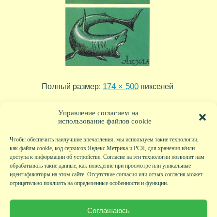
174 × 500
Полный размер:
пикселей
tr12_04
tr12_02
»
«
Управление согласием на
использование файлов cookie
Чтобы обеспечить наилучшие впечатления, мы используем такие технологии,
как файлы cookie, код сервисов Яндекс.Метрика и РСЯ, для хранения и/или
доступа к информации об устройстве. Согласие на эти технологии позволит нам
обрабатывать такие данные, как поведение при просмотре или уникальные
идентификаторы на этом сайте. Отсутствие согласия или отзыв согласия может
отрицательно повлиять на определенные особенности и функции.
Главная
|
Фото
|
Экскурсии
|
Всякая всячина
|
Детский клуб
|
Хобби-клуб
|
Живая
страничка
|
Новости
|
Авторы
|
Гостевая книга
|
Контакты
|
Друзья сайта
|
Карта
Соглашаюсь
сайта