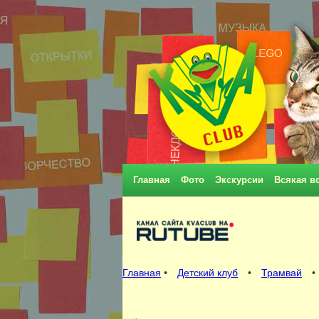
Главная
Фото
Экскурсии
Всякая в
Главная
•
Детский клуб
•
Трамвай
•