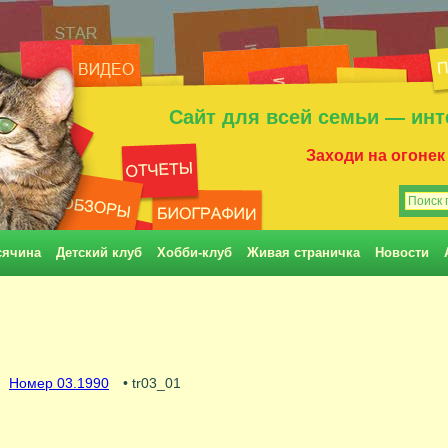
Сайт для всей семьи — инт
Заходи на огонек
сячина
Детский клуб
Хобби-клуб
Живая страничка
Новости
Номер 03.1990
• tr03_01