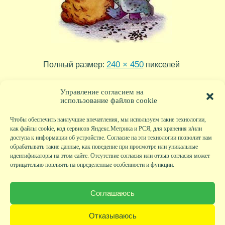
240 × 450
Полный размер:
пикселей
tr04_03
tr04_01
»
«
Управление согласием на
использование файлов cookie
Чтобы обеспечить наилучшие впечатления, мы используем такие технологии,
как файлы cookie, код сервисов Яндекс.Метрика и РСЯ, для хранения и/или
доступа к информации об устройстве. Согласие на эти технологии позволит нам
обрабатывать такие данные, как поведение при просмотре или уникальные
идентификаторы на этом сайте. Отсутствие согласия или отзыв согласия может
отрицательно повлиять на определенные особенности и функции.
Главная
|
Фото
|
Экскурсии
|
Всякая всячина
|
Детский клуб
|
Хобби-клуб
|
Живая
страничка
|
Новости
|
Авторы
|
Гостевая книга
|
Контакты
|
Друзья сайта
|
Карта
Соглашаюсь
сайта
© KVAclub.ru, 2008-2026. Все права защищены.
Отказываюсь
Политика безопасности