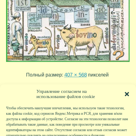
407 × 568
Полный размер:
пикселей
tr05_24
tr05_22
»
«
Управление согласием на
использование файлов cookie
Чтобы обеспечить наилучшие впечатления, мы используем такие технологии,
как файлы cookie, код сервисов Яндекс.Метрика и РСЯ, для хранения и/или
доступа к информации об устройстве. Согласие на эти технологии позволит нам
обрабатывать такие данные, как поведение при просмотре или уникальные
идентификаторы на этом сайте. Отсутствие согласия или отзыв согласия может
отрицательно повлиять на определенные особенности и функции.