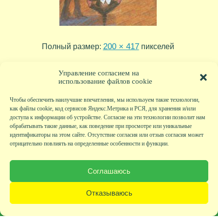
200 × 417
Полный размер:
пикселей
tr08_19
tr08_17
»
«
Управление согласием на
использование файлов cookie
Чтобы обеспечить наилучшие впечатления, мы используем такие технологии,
как файлы cookie, код сервисов Яндекс.Метрика и РСЯ, для хранения и/или
доступа к информации об устройстве. Согласие на эти технологии позволит нам
обрабатывать такие данные, как поведение при просмотре или уникальные
идентификаторы на этом сайте. Отсутствие согласия или отзыв согласия может
отрицательно повлиять на определенные особенности и функции.
Главная
|
Фото
|
Экскурсии
|
Всякая всячина
|
Детский клуб
|
Хобби-клуб
|
Живая
страничка
|
Новости
|
Авторы
|
Гостевая книга
|
Контакты
|
Друзья сайта
|
Карта
Соглашаюсь
сайта
© KVAclub.ru, 2008-2026. Все права защищены.
Отказываюсь
Политика безопасности
При любом использовании материалов активная ссылка на сайт KVAclub.ru