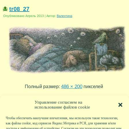
tr08_27
Опубликовано
Апрель 2013
|
Автор:
Валентина
486 × 200
Полный размер:
пикселей
tr08_28
tr08_26
»
«
Управление согласием на
использование файлов cookie
Чтобы обеспечить наилучшие впечатления, мы используем такие технологии,
как файлы cookie, код сервисов Яндекс.Метрика и РСЯ, для хранения и/или
доступа к информации об устройстве. Согласие на эти технологии позволит нам