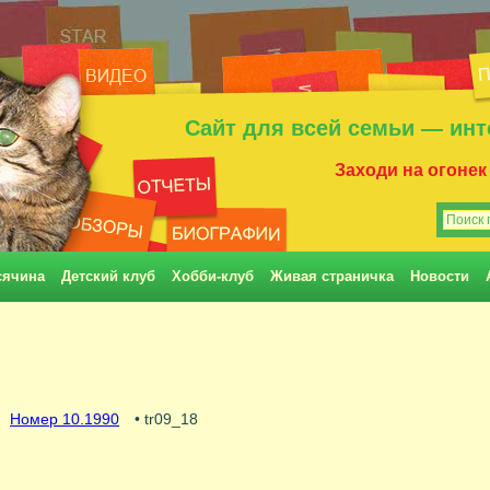
Сайт для всей семьи — инт
Заходи на огонек
сячина
Детский клуб
Хобби-клуб
Живая страничка
Новости
Номер 10.1990
• tr09_18