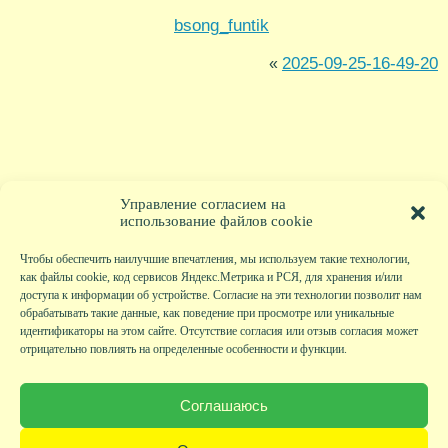
bsong_funtik
2025-09-25-16-49-20
«
Управление согласием на
использование файлов cookie
Чтобы обеспечить наилучшие впечатления, мы используем такие технологии,
как файлы cookie, код сервисов Яндекс.Метрика и РСЯ, для хранения и/или
доступа к информации об устройстве. Согласие на эти технологии позволит нам
обрабатывать такие данные, как поведение при просмотре или уникальные
идентификаторы на этом сайте. Отсутствие согласия или отзыв согласия может
отрицательно повлиять на определенные особенности и функции.
Главная
|
Фото
|
Экскурсии
|
Всякая всячина
|
Детский клуб
|
Хобби-клуб
|
Живая
страничка
|
Новости
|
Авторы
|
Гостевая книга
|
Контакты
|
Друзья сайта
|
Карта
Соглашаюсь
сайта
© KVAclub.ru, 2008-2026. Все права защищены.