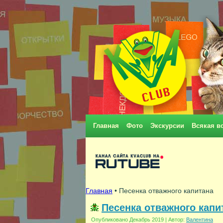
Главная
Фото
Экскурсии
Всякая в
Главная
• Песенка отважного капитана
Песенка отважного капи
Опубликовано
Декабрь 2019
|
Автор:
Валентина