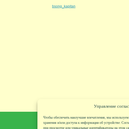
bsong_kapitan
Управление соглас
Чтобы обеспечить наилучшие впечатления, мы используем 
хранения и/или доступа к информации об устройстве. Согл
при просмотре или уникальные идентификаторы на этом сай