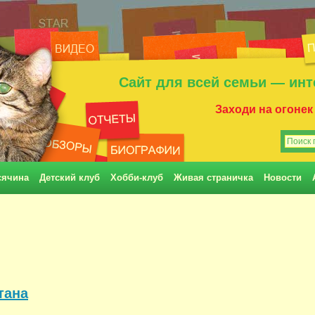
Сайт для всей семьи — инт
Заходи на огонек
сячина
Детский клуб
Хобби-клуб
Живая страничка
Новости
тана