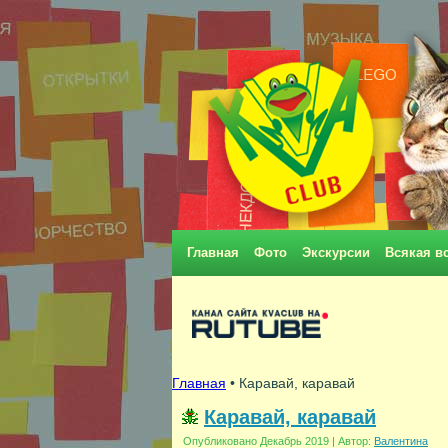
Главная
Фото
Экскурсии
Всякая в
Главная
• Каравай, каравай
Каравай, каравай
Опубликовано
Декабрь 2019
|
Автор:
Валентина