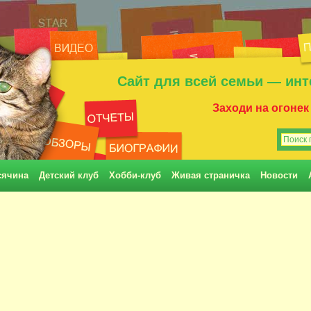
Сайт для всей семьи — инт
Заходи на огонек
сячина
Детский клуб
Хобби-клуб
Живая страничка
Новости