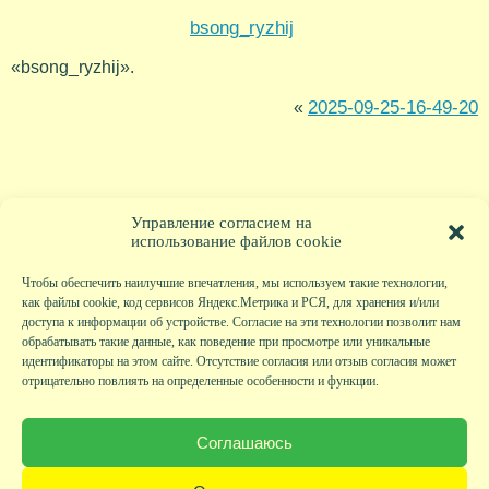
bsong_ryzhij
«bsong_ryzhij».
2025-09-25-16-49-20
«
Управление согласием на
использование файлов cookie
Чтобы обеспечить наилучшие впечатления, мы используем такие технологии,
как файлы cookie, код сервисов Яндекс.Метрика и РСЯ, для хранения и/или
доступа к информации об устройстве. Согласие на эти технологии позволит нам
обрабатывать такие данные, как поведение при просмотре или уникальные
идентификаторы на этом сайте. Отсутствие согласия или отзыв согласия может
отрицательно повлиять на определенные особенности и функции.
Главная
|
Фото
|
Экскурсии
|
Всякая всячина
|
Детский клуб
|
Хобби-клуб
|
Живая
страничка
|
Новости
|
Авторы
|
Гостевая книга
|
Контакты
|
Друзья сайта
|
Карта
Соглашаюсь
сайта
© KVAclub.ru, 2008-2026. Все права защищены.