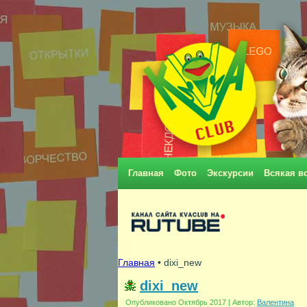
Главная
Фото
Экскурсии
Всякая в
Главная
• dixi_new
dixi_new
Опубликовано
Октябрь 2017
|
Автор:
Валентина