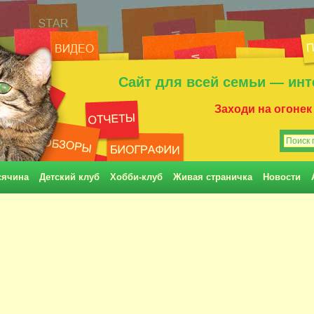
Сайт для всей семьи — инт
Заходи на огонек
сячина
Детский клуб
Хобби-клуб
Живая страничка
Новости