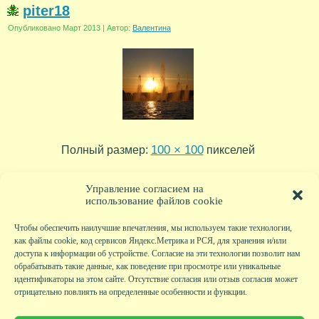
piter18
Опубликовано
Март 2013
|
Автор:
Валентина
100 × 100
Полный размер:
пикселей
piter25
piter14
»
«
Управление согласием на
использование файлов cookie
Чтобы обеспечить наилучшие впечатления, мы используем такие технологии,
как файлы cookie, код сервисов Яндекс.Метрика и РСЯ, для хранения и/или
доступа к информации об устройстве. Согласие на эти технологии позволит нам
обрабатывать такие данные, как поведение при просмотре или уникальные
идентификаторы на этом сайте. Отсутствие согласия или отзыв согласия может
отрицательно повлиять на определенные особенности и функции.
Главная
|
Фото
|
Экскурсии
|
Всякая всячина
|
Детский клуб
|
Хобби-клуб
|
Живая