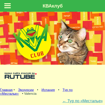
КВАклуб
Главная
•
Экскурсии
•
Испания
•
Тур по
«Месталье»
• Valencia
←
Тур по «Месталье»