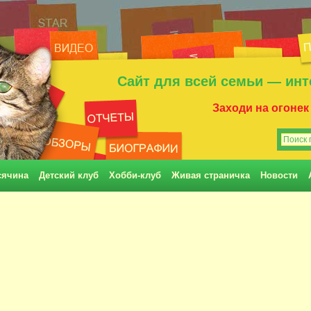
Сайт для всей семьи — инт
Заходи на огонек
сячина
Детский клуб
Хобби-клуб
Живая страничка
Новости