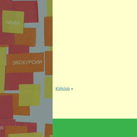
»
KVAclub