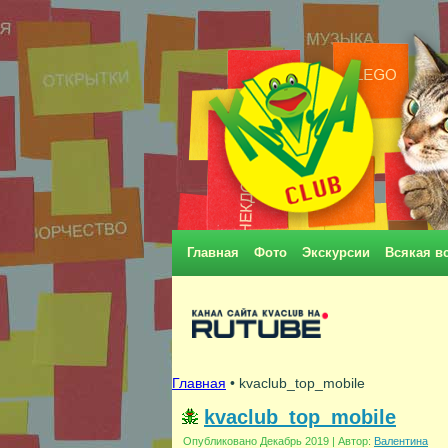
Главная
Фото
Экскурсии
Всякая в
Главная
• kvaclub_top_mobile
kvaclub_top_mobile
Опубликовано
Декабрь 2019
|
Автор:
Валентина