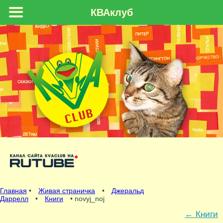
КВАклуб
Главная
•
Живая страничка
•
Джеральд
Даррелл
•
Книги
• novyj_noj
←
Книги