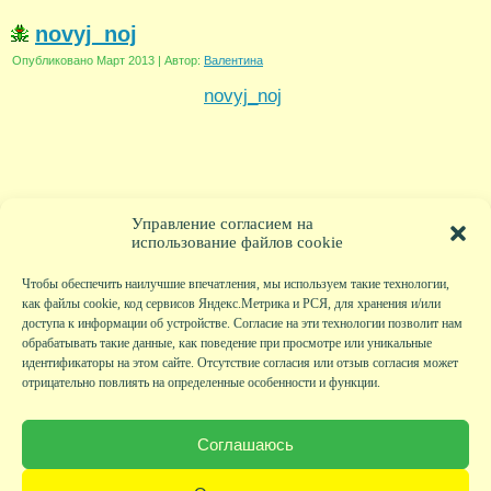
novyj_noj
Опубликовано
Март 2013
|
Автор:
Валентина
novyj_noj
Управление согласием на
использование файлов cookie
Чтобы обеспечить наилучшие впечатления, мы используем такие технологии,
как файлы cookie, код сервисов Яндекс.Метрика и РСЯ, для хранения и/или
доступа к информации об устройстве. Согласие на эти технологии позволит нам
обрабатывать такие данные, как поведение при просмотре или уникальные
идентификаторы на этом сайте. Отсутствие согласия или отзыв согласия может
отрицательно повлиять на определенные особенности и функции.
Главная
|
Фото
|
Экскурсии
|
Всякая всячина
|
Детский клуб
|
Хобби-клуб
|
Живая
страничка
|
Новости
|
Авторы
|
Гостевая книга
|
Контакты
|
Друзья сайта
|
Карта
Соглашаюсь
сайта
© KVAclub.ru, 2008-2026. Все права защищены.