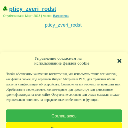
pticy_zveri_rodst
Опубликовано
Март 2013
|
Автор:
Валентина
pticy_zveri_rodst
Управление согласием на
использование файлов cookie
Чтобы обеспечить наилучшие впечатления, мы используем такие технологии,
как файлы cookie, код сервисов Яндекс.Метрика и РСЯ, для хранения и/или
доступа к информации об устройстве. Согласие на эти технологии позволит нам
обрабатывать такие данные, как поведение при просмотре или уникальные
идентификаторы на этом сайте. Отсутствие согласия или отзыв согласия может
отрицательно повлиять на определенные особенности и функции.
Главная
|
Фото
|
Экскурсии
|
Всякая всячина
|
Детский клуб
|
Хобби-клуб
|
Живая
страничка
|
Новости
|
Авторы
|
Гостевая книга
|
Контакты
|
Друзья сайта
|
Карта
Соглашаюсь
сайта
© KVAclub.ru, 2008-2026. Все права защищены.