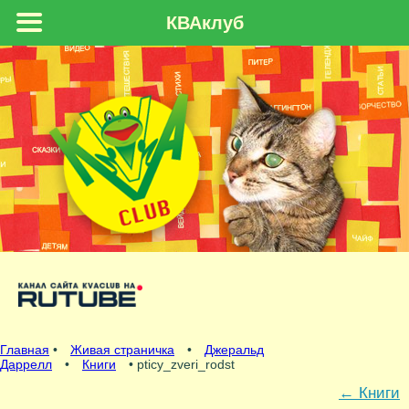
КВАклуб
Главная
•
Живая страничка
•
Джеральд
Даррелл
•
Книги
• pticy_zveri_rodst
←
Книги