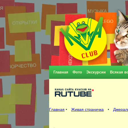
Главная
Фото
Экскурсии
Всякая в
Главная
•
Живая страничка
•
Джерал