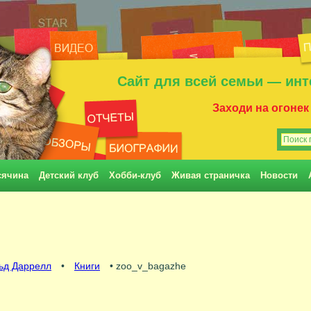
Сайт для всей семьи — инт
Заходи на огонек
сячина
Детский клуб
Хобби-клуб
Живая страничка
Новости
ьд Даррелл
•
Книги
• zoo_v_bagazhe