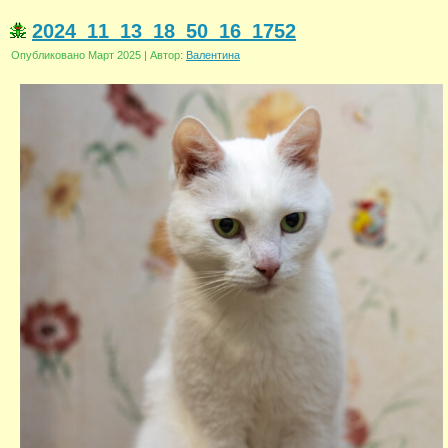
2024_11_13_18_50_16_1752
Опубликовано
Март 2025
|
Автор:
Валентина