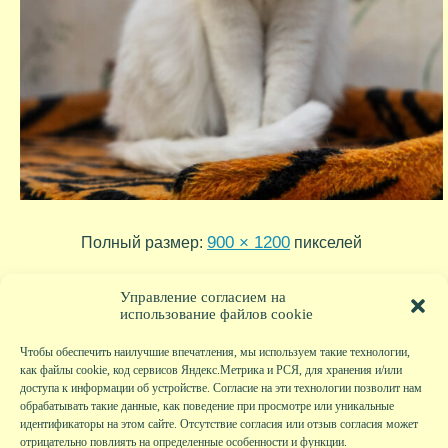
900 × 1200
Полный размер:
пикселей
2024_11_15_21_43_15_1766
»
Управление согласием на
использование файлов cookie
Чтобы обеспечить наилучшие впечатления, мы используем такие технологии,
как файлы cookie, код сервисов Яндекс.Метрика и РСЯ, для хранения и/или
доступа к информации об устройстве. Согласие на эти технологии позволит нам
обрабатывать такие данные, как поведение при просмотре или уникальные
идентификаторы на этом сайте. Отсутствие согласия или отзыв согласия может
отрицательно повлиять на определенные особенности и функции.