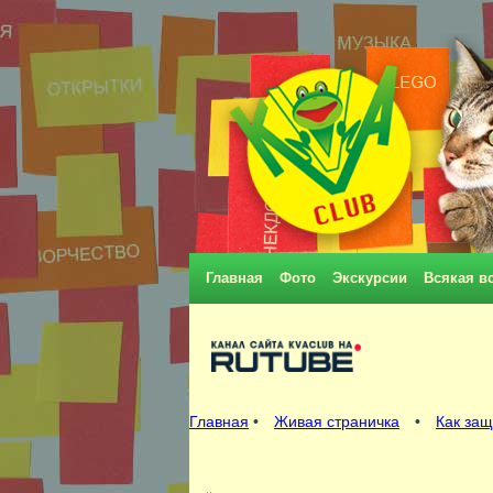
Главная
Фото
Экскурсии
Всякая в
Главная
•
Живая страничка
•
Как защ